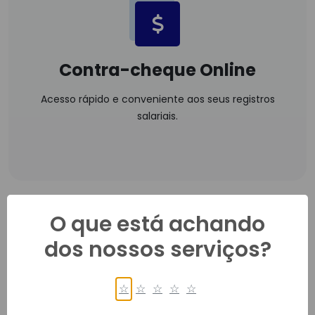
Contra-cheque Online
Acesso rápido e conveniente aos seus registros
salariais.
O que está achando
dos nossos serviços?
☆
☆
☆
☆
☆