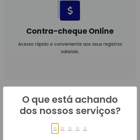
Contra-cheque Online
Acesso rápido e conveniente aos seus registros
salariais.
O que está achando
dos nossos serviços?
☆
☆
☆
☆
☆