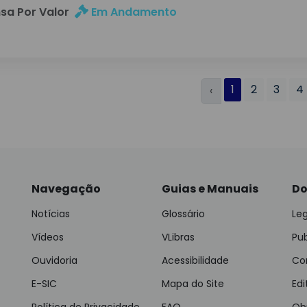
sa Por Valor
Em Andamento
1
2
3
4
‹
Navegação
Guias e Manuais
Do
Notícias
Glossário
Leg
Vídeos
VLibras
Pu
Ouvidoria
Acessibilidade
Con
E-SIC
Mapa do Site
Edi