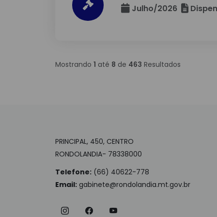
Julho/2026
Dispen
Mostrando
1
até
8
de
463
Resultados
PRINCIPAL, 450, CENTRO
RONDOLANDIA- 78338000
Telefone:
(66) 40622-778
Email:
gabinete@rondolandia.mt.gov.br