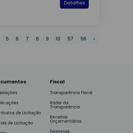
Detalhes
5
6
7
8
9
10
57
58
›
cumentos
Fiscal
islações
Transparência Fiscal
blicações
Radar da
Transparência
tratos de Licitação
Receitas
Orçamentárias
tais de Licitação
Despesas