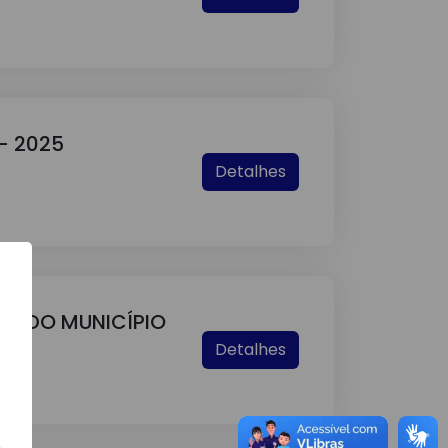
- 2025
Detalhes
HES DO MUNICÍPIO
Detalhes