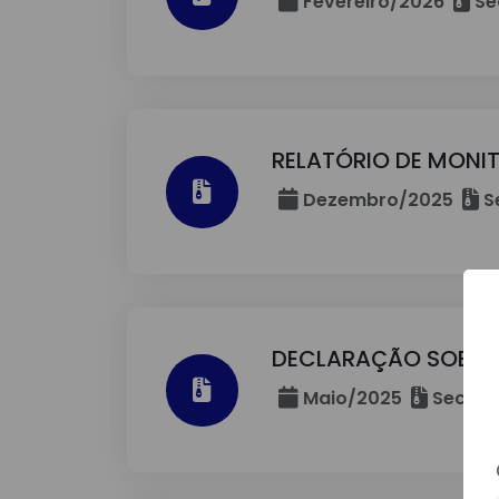
Fevereiro/2026
Se
RELATÓRIO DE MONI
Dezembro/2025
S
DECLARAÇÃO SOBRE A
Maio/2025
Secret