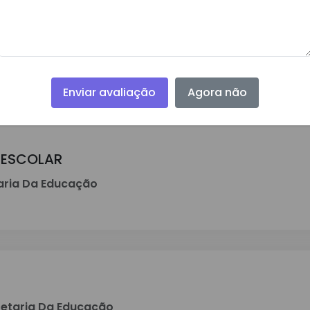
IAÇÃO DO PLANO MUNICIPAL DE EDUCAÇÃO - 
ecretaria Da Educação
Enviar avaliação
Agora não
 ESCOLAR
aria Da Educação
etaria Da Educação