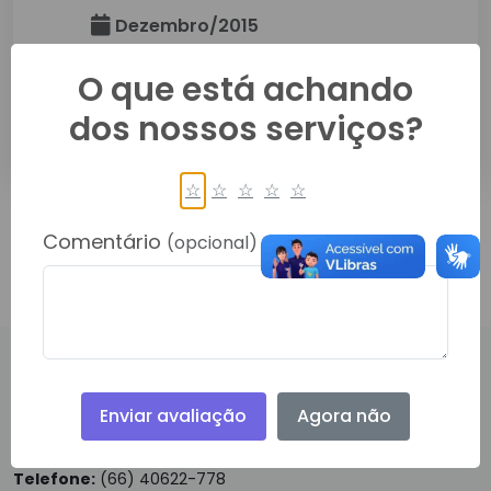
Dezembro/2015
Secretaria Da Educação
O que está achando
dos nossos serviços?
Detalhes
☆
☆
☆
☆
☆
1
2
Comentário
(opcional)
PRINCIPAL, 450, CENTRO
Enviar avaliação
Agora não
RONDOLANDIA- 78338000
Telefone:
(66) 40622-778