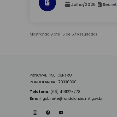
Julho/2026
Secret
Mostrando
9
até
16
de
57
Resultados
PRINCIPAL, 450, CENTRO
RONDOLANDIA- 78338000
Telefone:
(66) 40622-778
Email:
gabinete@rondolandia.mt.gov.br