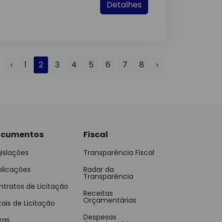
Detalhes
‹
1
2
3
4
5
6
7
8
›
cumentos
Fiscal
islações
Transparência Fiscal
blicações
Radar da
Transparência
tratos de Licitação
Receitas
Orçamentárias
tais de Licitação
Despesas
ras