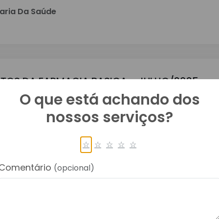
aria Da Saúde
NTOS DA FARMACIA BASICA - JULHO/2025
O que está achando dos
aria Da Saúde
nossos serviços?
☆
☆
☆
☆
☆
Comentário
GEM DO CENTRO DE SAUDE - JULHO
(opcional)
aria Da Saúde