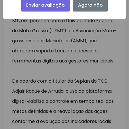
executado pela Secretaria de Planejamento,
Enviar avaliação
Agora não
Integração e Coordenação (Seplan) do TCE-
MT, em parceria com a Universidade Federal
de Mato Grosso (UFMT) e a Associação Mato-
grossense dos Municípios (AMM), que
oferecem suporte técnico e acesso a
ferramentas digitais aos gestores municipais.
De acordo com o titular da Seplan do TCE,
Adjair Roque de Arruda, o uso da plataforma
digital viabiliza o controle em tempo real das
metas definidas e a reavaliação das ações
conforme a evolução dos indicadores locais