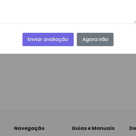
Enviar avaliação
Agora não
Navegação
Guias e Manuais
Do