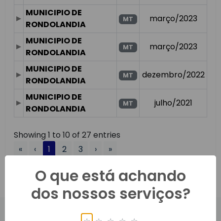
MUNICIPIO DE
março/2023
MT
RONDOLANDIA
MUNICIPIO DE
março/2023
MT
RONDOLANDIA
MUNICIPIO DE
dezembro/2022
MT
RONDOLANDIA
MUNICIPIO DE
julho/2021
MT
RONDOLANDIA
Showing 1 to 10 of 27 entries
«
‹
1
2
3
›
»
O que está achando
dos nossos serviços?