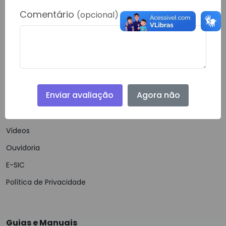
RONDOLANDIA- 78338000
Comentário
(opcional)
Telefone:
(66) 40622-778
Email:
gabinete@rondolandia.mt.gov.br
Enviar avaliação
Agora não
Navegação
Notícias
Vídeos
Ouvidoria
E-SIC
Política de Privacidade
Guias e Manuais