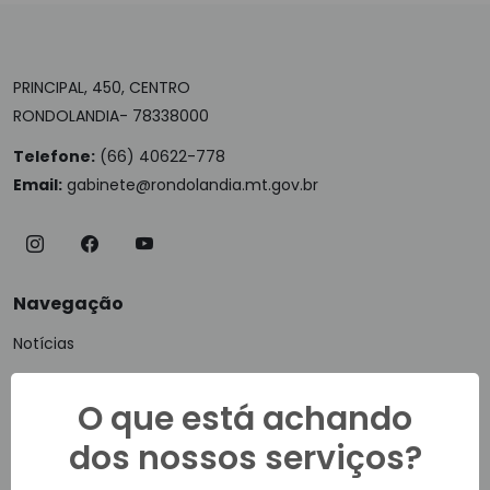
PRINCIPAL, 450, CENTRO
RONDOLANDIA- 78338000
Telefone:
(66) 40622-778
Email:
gabinete@rondolandia.mt.gov.br
Navegação
Notícias
Vídeos
O que está achando
Ouvidoria
dos nossos serviços?
E-SIC