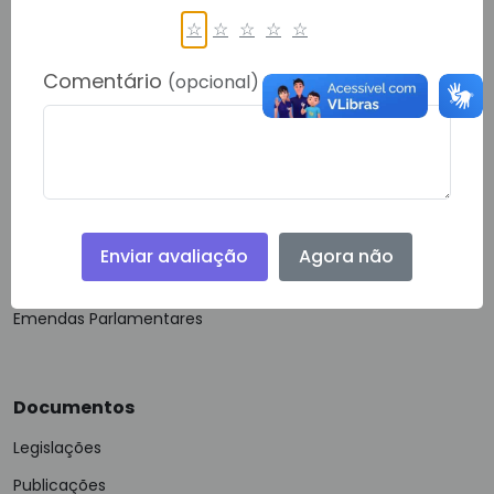
Política de Privacidade
☆
☆
☆
☆
☆
Comentário
(opcional)
Guias e Manuais
Glossário
VLibras
Acessibilidade
Mapa do Site
Enviar avaliação
Agora não
FAQ
Emendas Parlamentares
Documentos
Legislações
Publicações