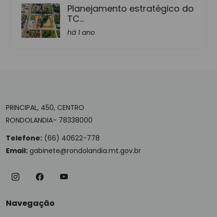
Planejamento estratégico do
TC...
há 1 ano
PRINCIPAL, 450, CENTRO
RONDOLANDIA- 78338000
Telefone:
(66) 40622-778
Email:
gabinete@rondolandia.mt.gov.br
Navegação