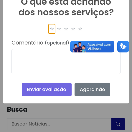
O que está achando
dos nossos serviços?
Conheça Rondolândia MT
☆
☆
☆
☆
☆
01/05/2024
Comentário
(opcional)
Município de Rondolandia Mato Grosso
Ler mais
1
2
Enviar avaliação
Agora não
Busca