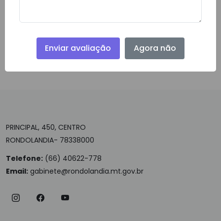
Enviar avaliação
Agora não
Download do Arquivo
PRINCIPAL, 450, CENTRO
RONDOLANDIA- 78338000
Telefone:
(66) 40622-778
Email:
gabinete@rondolandia.mt.gov.br