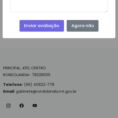
Enviar avaliação
Agora não
Download do Arquivo
PRINCIPAL, 450, CENTRO
RONDOLANDIA- 78338000
Telefone:
(66) 40622-778
Email:
gabinete@rondolandia.mt.gov.br