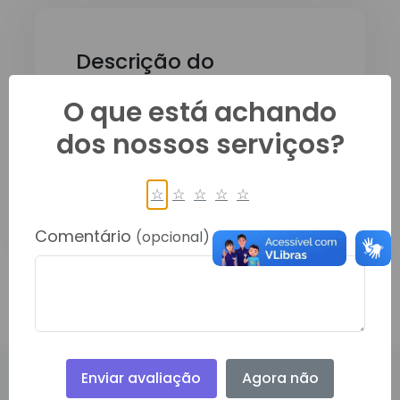
Descrição do
Documento:
O que está achando
Lista de medicamentos da
dos nossos serviços?
Farmácia Básica do Município de
Rondolandia referente ao mês de
☆
☆
☆
☆
☆
julho
Comentário
(opcional)
Enviar avaliação
Agora não