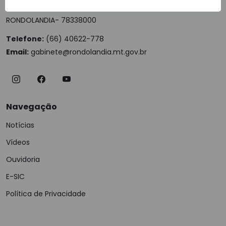
PRINCIPAL, 450, CENTRO
RONDOLANDIA- 78338000
Telefone:
(66) 40622-778
Email:
gabinete@rondolandia.mt.gov.br
Navegação
Notícias
Vídeos
Ouvidoria
E-SIC
Política de Privacidade