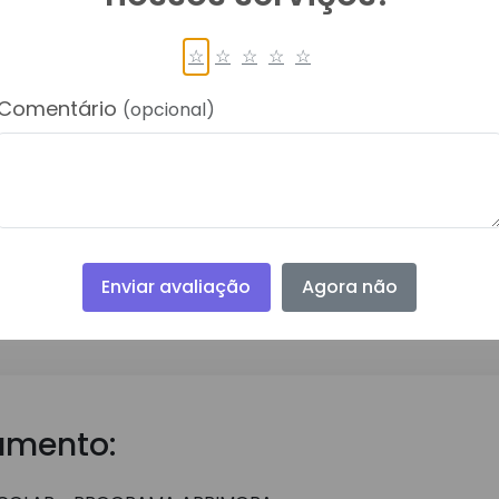
☆
☆
☆
☆
☆
Comentário
(opcional)
Download do Arquivo
Enviar avaliação
Agora não
umento: