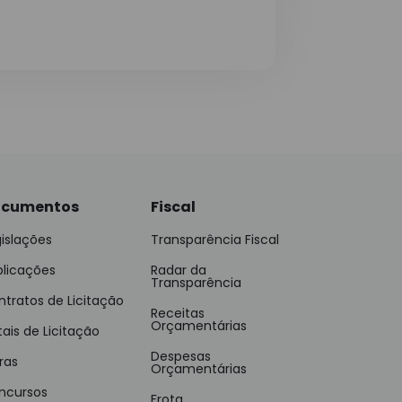
cumentos
Fiscal
islações
Transparência Fiscal
blicações
Radar da
Transparência
tratos de Licitação
Receitas
Orçamentárias
tais de Licitação
Despesas
ras
Orçamentárias
ncursos
Frota