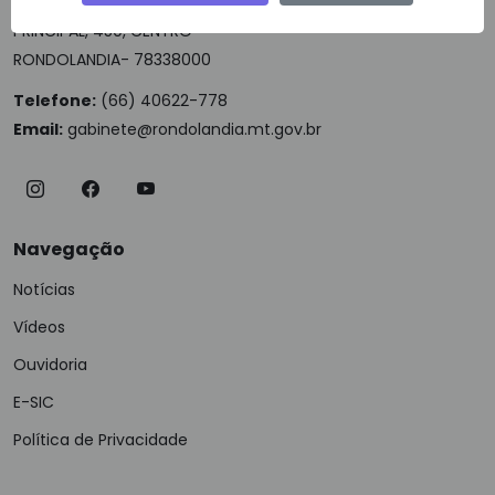
PRINCIPAL, 450, CENTRO
RONDOLANDIA- 78338000
Telefone:
(66) 40622-778
Email:
gabinete@rondolandia.mt.gov.br
Navegação
Notícias
Vídeos
Ouvidoria
E-SIC
Política de Privacidade