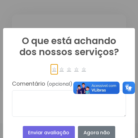
Descrição do
O que está achando
Documento:
dos nossos serviços?
ESCALA DE ZELADORA UNIDADE
BÁSICA DE SAUDE HUERVETON
☆
☆
☆
☆
☆
BRUNO DA SILVA - JULHO
Comentário
(opcional)
Enviar avaliação
Agora não