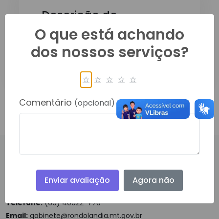
Descrição do
Documento:
O que está achando
dos nossos serviços?
Relatório de Cardápios 2026
☆
☆
☆
☆
☆
Comentário
(opcional)
PRINCIPAL, 450, CENTRO
Enviar avaliação
Agora não
RONDOLANDIA- 78338000
Telefone:
(66) 40622-778
Email:
gabinete@rondolandia.mt.gov.br