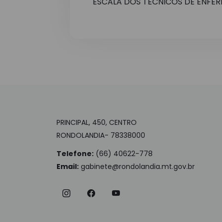
ESCALA DOS TECNICOS DE ENFE
PRINCIPAL, 450, CENTRO
RONDOLANDIA- 78338000
Telefone:
(66) 40622-778
Email:
gabinete@rondolandia.mt.gov.br