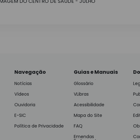
RMAGEM DO CENTRO DE SAUDE - JULHO
Navegação
Guias e Manuais
Do
Notícias
Glossário
Leg
Vídeos
VLibras
Pu
Ouvidoria
Acessibilidade
Con
E-SIC
Mapa do Site
Edi
Política de Privacidade
FAQ
Ob
Emendas
Co