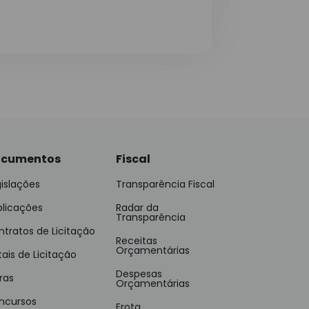
cumentos
Fiscal
islações
Transparência Fiscal
blicações
Radar da
Transparência
tratos de Licitação
Receitas
Orçamentárias
tais de Licitação
Despesas
ras
Orçamentárias
ncursos
Frota