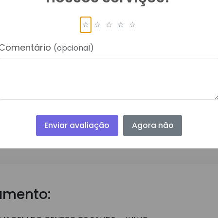
☆
☆
☆
☆
☆
Comentário
(opcional)
Download do Arquivo
Enviar avaliação
Agora não
umento: