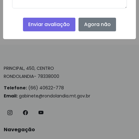
Enviar avaliação
Agora não
Download do Arquivo
PRINCIPAL, 450, CENTRO
RONDOLANDIA- 78338000
Telefone:
(66) 40622-778
Email:
gabinete@rondolandia.mt.gov.br
Navegação