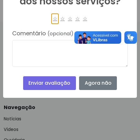
dos nossos serviços?
☆
☆
☆
☆
☆
Comentário
(opcional)
PRINCIPAL, 450, CENTRO
RONDOLANDIA- 78338000
Telefone:
(66) 40622-778
Email:
gabinete@rondolandia.mt.gov.br
Enviar avaliação
Agora não
Navegação
Notícias
Vídeos