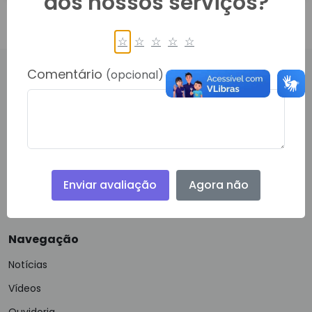
dos nossos serviços?
☆
☆
☆
☆
☆
Comentário
(opcional)
PRINCIPAL, 450, CENTRO
RONDOLANDIA- 78338000
Telefone:
(66) 40622-778
Email:
gabinete@rondolandia.mt.gov.br
Enviar avaliação
Agora não
Navegação
Notícias
Vídeos