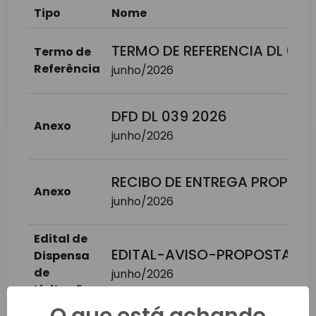
Tipo
Nome
TERMO DE REFERENCIA DL 039
Termo de
Referência
junho/2026
DFD DL 039 2026
Anexo
junho/2026
RECIBO DE ENTREGA PROPOST
Anexo
junho/2026
Edital de
EDITAL-AVISO-PROPOSTA PRE
Dispensa
de
junho/2026
Licitação