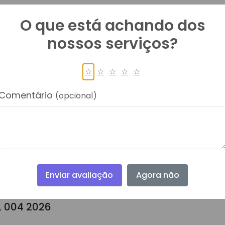
O que está achando dos
004 2026
nossos serviços?
DO E TR IL 004 2026
☆
☆
☆
☆
☆
Comentário
(opcional)
L 004 2026
POSTA PREÇOS IL 004 2026
O IL 004 2026
Enviar avaliação
Agora não
L 004 2026