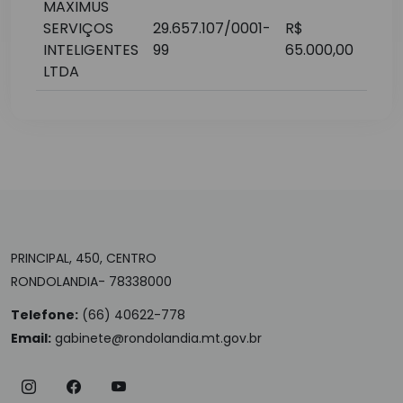
MAXIMUS
SERVIÇOS
29.657.107/0001-
R$
junh
INTELIGENTES
99
65.000,00
LTDA
PRINCIPAL, 450, CENTRO
RONDOLANDIA- 78338000
Telefone:
(66) 40622-778
Email:
gabinete@rondolandia.mt.gov.br