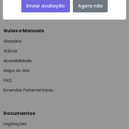
Enviar avaliação
Agora não
Política de Privacidade
Guias e Manuais
Glossário
VLibras
Acessibilidade
Mapa do Site
FAQ
Emendas Parlamentares
Documentos
Legislações