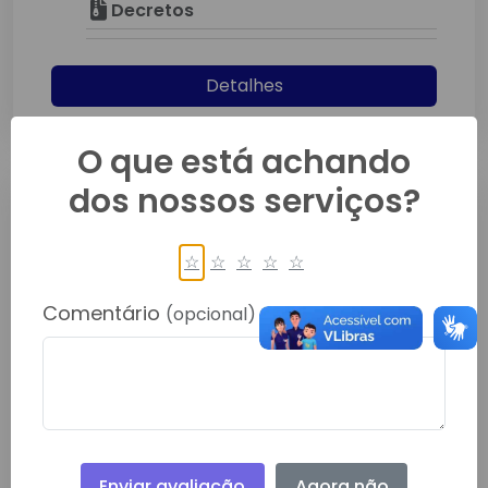
Decretos
Detalhes
O que está achando
dos nossos serviços?
☆
☆
☆
☆
☆
Comentário
(opcional)
DECRETO Nº 282-2024
Maio/2024
Decretos
Detalhes
Enviar avaliação
Agora não