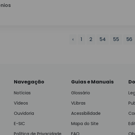
nios
‹
1
2
54
55
56
Navegação
Guias e Manuais
Do
Notícias
Glossário
Leg
Vídeos
VLibras
Pu
Ouvidoria
Acessibilidade
Con
E-SIC
Mapa do Site
Edi
Política de Privacidade
FAQ
Ob