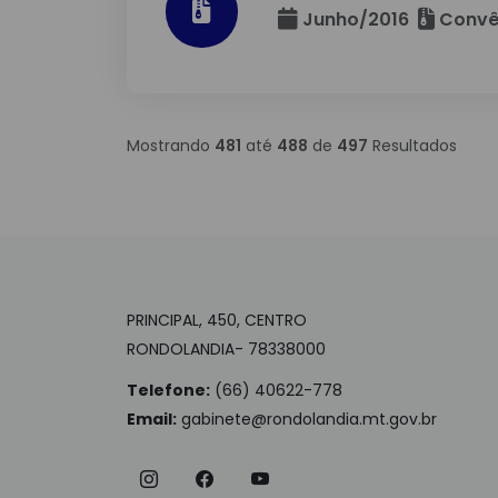
Junho/2016
Convê
Mostrando
481
até
488
de
497
Resultados
PRINCIPAL, 450, CENTRO
RONDOLANDIA- 78338000
Telefone:
(66) 40622-778
Email:
gabinete@rondolandia.mt.gov.br