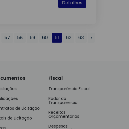
Detalhes
57
58
59
60
61
62
63
›
cumentos
Fiscal
islações
Transparência Fiscal
blicações
Radar da
Transparência
tratos de Licitação
Receitas
Orçamentárias
tais de Licitação
Despesas
ras