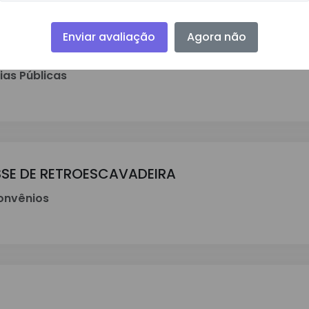
Enviar avaliação
Agora não
AÇÃO(ERRATA)
as Públicas
SE DE RETROESCAVADEIRA
nvênios