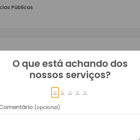
ias Públicas
O que está achando dos
as Públicas
nossos serviços?
☆
☆
☆
☆
☆
Comentário
AÇÃO
(opcional)
as Públicas