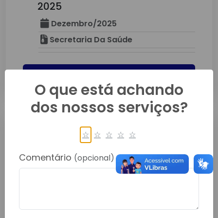
2025
Dezembro/2025
Secretaria Da Saúde
Detalhes
O que está achando
dos nossos serviços?
☆
☆
☆
☆
☆
Comentário
(opcional)
ESTOQUE DE MEDICAMENTO
Dezembro/2025
Secretaria Da Saúde