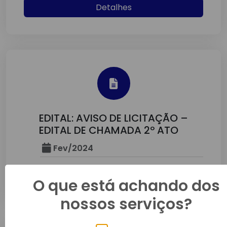
Detalhes
EDITAL: AVISO DE LICITAÇÃO –
EDITAL DE CHAMADA 2º ATO
Fev/2024
Detalhes
O que está achando dos
nossos serviços?