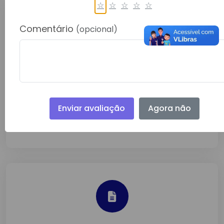
☆
☆
☆
☆
☆
Comentário
(opcional)
EDITAL: RECIBO DE RETIRADA DO
EDITAL 2º ATO
Fev/2024
Enviar avaliação
Agora não
Detalhes