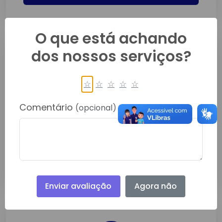
O que está achando
dos nossos serviços?
☆
☆
☆
☆
☆
ANEXO: ATA DE JULGAMENTO DL
Comentário
(opcional)
046 2026
Jul/2026
Detalhes
Enviar avaliação
Agora não