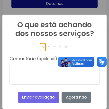
Detalhes
O que está achando
dos nossos serviços?
☆
☆
☆
☆
☆
EDITAL DE DISPENSA DE
Comentário
(opcional)
LICITAÇÃO: EDITAL-AVISO-
PROPOSTA PREÇOS DL 043 2026
Jul/2026
Detalhes
Enviar avaliação
Agora não