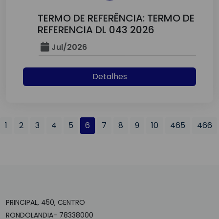
TERMO DE REFERÊNCIA: TERMO DE
REFERENCIA DL 043 2026
Jul/2026
Detalhes
1
2
3
4
5
6
7
8
9
10
465
466
PRINCIPAL, 450, CENTRO
RONDOLANDIA- 78338000