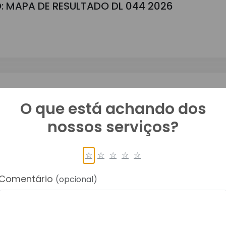
: MAPA DE RESULTADO DL 044 2026
GAMENTO DL 044 2026
O que está achando dos
nossos serviços?
☆
☆
☆
☆
☆
Comentário
(opcional)
: MAPA DE RESULTADO DL 045 2026