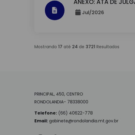
ANEXO: ATA DE JUL
Jul/2026
Mostrando
17
até
24
de
3721
Resultados
PRINCIPAL, 450, CENTRO
RONDOLANDIA- 78338000
Telefone:
(66) 40622-778
Email:
gabinete@rondolandia.mt.gov.br