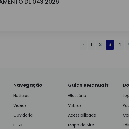
GAMENTO DL 043 2026
‹
1
2
3
4
Navegação
Guias e Manuais
Do
Notícias
Glossário
Leg
Vídeos
VLibras
Pu
Ouvidoria
Acessibilidade
Con
E-SIC
Mapa do Site
Edi