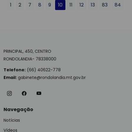
1
2
7
8
9
10
11
12
13
83
84
PRINCIPAL, 450, CENTRO
RONDOLANDIA- 78338000
Telefone:
(66) 40622-778
Email:
gabinete@rondolandia.mt.gov.br
Navegação
Notícias
Vídeos