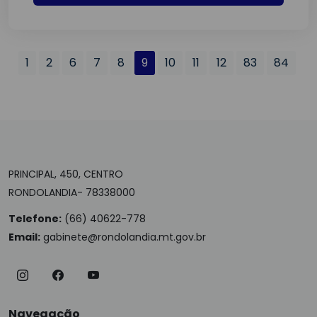
1
2
6
7
8
9
10
11
12
83
84
PRINCIPAL, 450, CENTRO
RONDOLANDIA- 78338000
Telefone:
(66) 40622-778
Email:
gabinete@rondolandia.mt.gov.br
Navegação