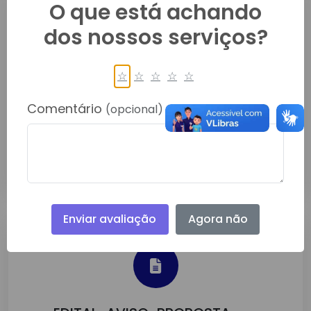
O que está achando
dos nossos serviços?
☆
☆
☆
☆
☆
EDITAL-AVISO-PROPOSTA
PREÇOS DL 013 2025
Comentário
(opcional)
Mar/2025
Detalhes
Enviar avaliação
Agora não