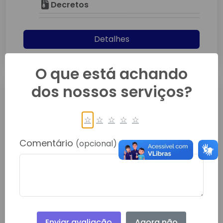
Decretos
Detalhes
O que está achando
dos nossos serviços?
☆
☆
☆
☆
☆
Comentário
(opcional)
DECRETO Nº 324
Dezembro/2024
Decretos
Detalhes
Enviar avaliação
Agora não