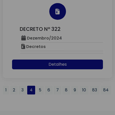
DECRETO Nº 322
Dezembro/2024
Decretos
Detalhes
1
2
3
4
5
6
7
8
9
10
83
84