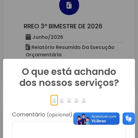
RREO 3º BIMESTRE DE 2026
Junho/2026
Relatório Resumido Da Execução
Orçamentária
O que está achando
Detalhes
dos nossos serviços?
☆
☆
☆
☆
☆
Comentário
(opcional)