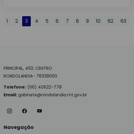
1
2
3
4
5
6
7
8
9
10
62
63
PRINCIPAL, 450, CENTRO
RONDOLANDIA- 78338000
Telefone:
(66) 40622-778
Email:
gabinete@rondolandia.mt.gov.br
Navegação