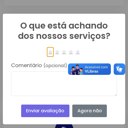
O que está achando
dos nossos serviços?
☆
☆
☆
☆
☆
CONTRATO ADMINISTRATIVO Nº
041/2026
Comentário
(opcional)
Jun/2026
Detalhes
Enviar avaliação
Agora não