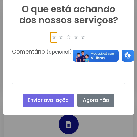
O que está achando
dos nossos serviços?
☆
☆
☆
☆
☆
1º TERMO ADITIVO ARP 046.2024
Comentário
(opcional)
Fev/2026
Detalhes
Enviar avaliação
Agora não