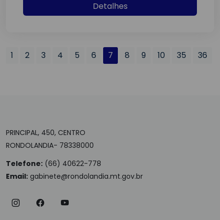
Detalhes
1
2
3
4
5
6
7
8
9
10
35
36
PRINCIPAL, 450, CENTRO
RONDOLANDIA- 78338000
Telefone:
(66) 40622-778
Email:
gabinete@rondolandia.mt.gov.br