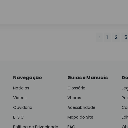
‹
1
2
5
Navegação
Guias e Manuais
Do
Notícias
Glossário
Leg
Vídeos
VLibras
Pu
Ouvidoria
Acessibilidade
Con
E-SIC
Mapa do Site
Edi
Política de Privacidade
FAQ
Ob