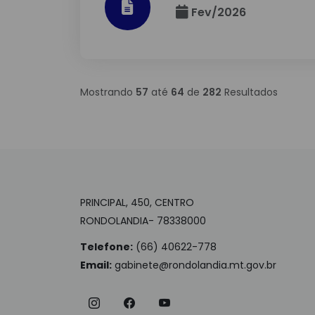
Fev/2026
Mostrando
57
até
64
de
282
Resultados
PRINCIPAL, 450, CENTRO
RONDOLANDIA- 78338000
Telefone:
(66) 40622-778
Email:
gabinete@rondolandia.mt.gov.br