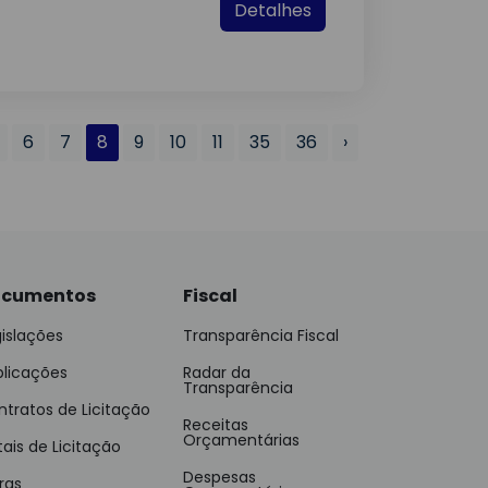
Detalhes
6
7
8
9
10
11
35
36
›
cumentos
Fiscal
islações
Transparência Fiscal
blicações
Radar da
Transparência
tratos de Licitação
Receitas
Orçamentárias
tais de Licitação
Despesas
ras