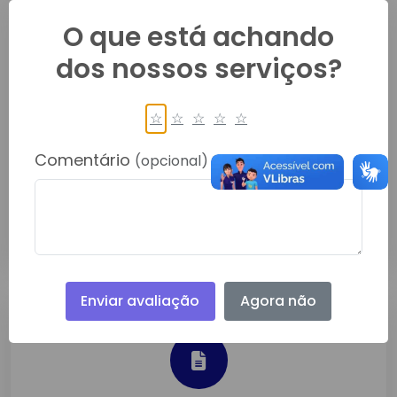
O que está achando
dos nossos serviços?
☆
☆
☆
☆
☆
PROPOSTA DE PREÇO DL 019
2026
Comentário
(opcional)
Abr/2026
Detalhes
Enviar avaliação
Agora não