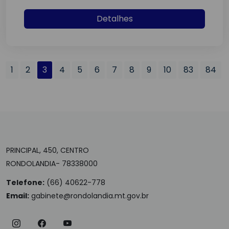
Detalhes
1
2
3
4
5
6
7
8
9
10
83
84
PRINCIPAL, 450, CENTRO
RONDOLANDIA- 78338000
Telefone:
(66) 40622-778
Email:
gabinete@rondolandia.mt.gov.br