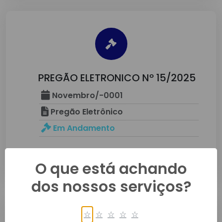
PREGÃO ELETRONICO Nº 15/2025
Novembro/-0001
Pregão Eletrônico
Em Andamento
Detalhes
O que está achando
dos nossos serviços?
☆
☆
☆
☆
☆