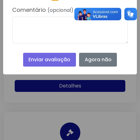
Comentário
(opcional)
DISPENSA DE LICITAÇÃO Nº 065
2025
Novembro/-0001
Dispensa Por Valor
Enviar avaliação
Agora não
Homologada
Detalhes