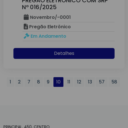
PREGÃO ELETRONICO COM SRP
Nº 016/2025
Novembro/-0001
Pregão Eletrônico
Em Andamento
Detalhes
1
2
7
8
9
10
11
12
13
57
58
PRINCIPAL, 450, CENTRO