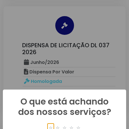
DISPENSA DE LICITAÇÃO DL 037
2026
Junho/2026
Dispensa Por Valor
Homologada
Detalhes
O que está achando
dos nossos serviços?
☆
☆
☆
☆
☆