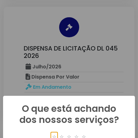
DISPENSA DE LICITAÇÃO DL 045
2026
Julho/2026
Dispensa Por Valor
Em Andamento
Detalhes
O que está achando
dos nossos serviços?
☆
☆
☆
☆
☆