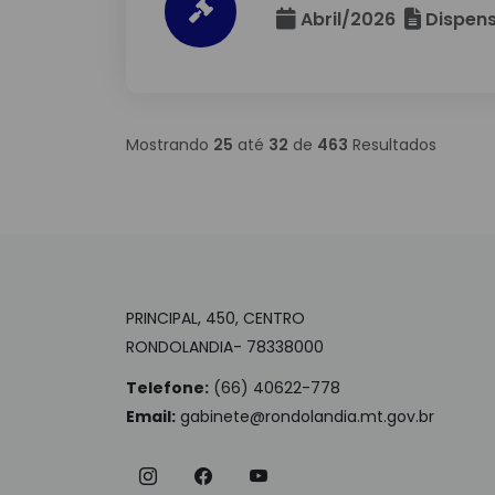
Abril/2026
Dispens
Mostrando
25
até
32
de
463
Resultados
PRINCIPAL, 450, CENTRO
RONDOLANDIA- 78338000
Telefone:
(66) 40622-778
Email:
gabinete@rondolandia.mt.gov.br