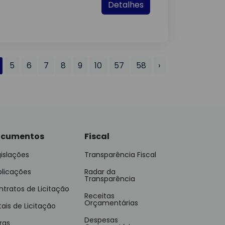
Detalhes
5
6
7
8
9
10
57
58
›
cumentos
Fiscal
islações
Transparência Fiscal
blicações
Radar da
Transparência
tratos de Licitação
Receitas
Orçamentárias
tais de Licitação
Despesas
ras