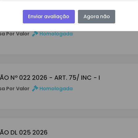
Enviar avaliação
Agora não
ÇÃO DL 026 2026
a Por Valor
Homologada
O Nº 022 2026 - ART. 75/ INC - I
a Por Valor
Homologada
ÇÃO DL 025 2026