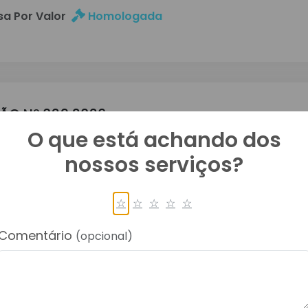
a Por Valor
Homologada
ÇÃO Nº 029 2026
O que está achando dos
a Por Valor
Homologada
nossos serviços?
☆
☆
☆
☆
☆
Comentário
º. 003/2026
(opcional)
rência
Em Andamento