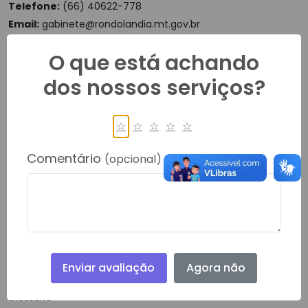
Telefone:
(66) 40622-778
Email:
gabinete@rondolandia.mt.gov.br
O que está achando
dos nossos serviços?
Navegação
Notícias
☆
☆
☆
☆
☆
Vídeos
Comentário
(opcional)
Ouvidoria
E-SIC
Política de Privacidade
Enviar avaliação
Agora não
Guias e Manuais
Glossário