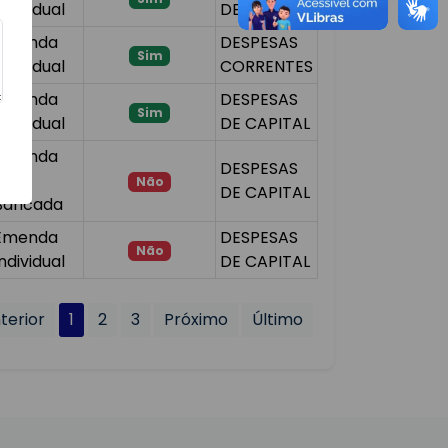
Individual
DE CAPITAL
Emenda
DESPESAS
Sim
Individual
CORRENTES
Emenda
DESPESAS
Sim
Individual
DE CAPITAL
Emenda
DESPESAS
de
Não
DE CAPITAL
Bancada
Emenda
DESPESAS
Não
Individual
DE CAPITAL
terior
1
2
3
Próximo
Último