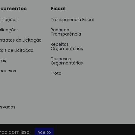
cumentos
Fiscal
islações
Transparência Fiscal
blicações
Radar da
Transparência
tratos de Licitação
Receitas
Orçamentárias
tais de Licitação
Despesas
ras
Orçamentárias
ncursos
Frota
ervados
rda com isso.
Aceito