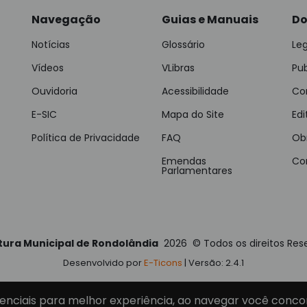
Navegação
Guias e Manuais
Do
Notícias
Glossário
Leg
Vídeos
VLibras
Pu
Ouvidoria
Acessibilidade
Con
E-SIC
Mapa do Site
Edi
Política de Privacidade
FAQ
Ob
Emendas
Co
Parlamentares
tura Municipal de Rondolândia
2026
©
Todos os direitos Res
Desenvolvido por
E-Ticons
| Versão: 2.4.1
enciais para melhor experiência, ao navegar você conco