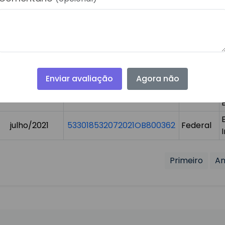
março/2023
170860000012023OB800715
Federal
março/2023
170860000012023OB800710
Federal
Enviar avaliação
Agora não
dezembro/2022
533018532072022OB800693
Federal
julho/2021
533018532072021OB800362
Federal
Primeiro
An