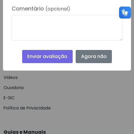
RONDOLANDIA- 78338000
Comentário
(opcional)
Telefone:
(66) 40622-778
Email:
gabinete@rondolandia.mt.gov.br
Enviar avaliação
Agora não
Navegação
Notícias
Vídeos
Ouvidoria
E-SIC
Política de Privacidade
Guias e Manuais