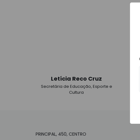
Letícia Reco Cruz
V
Secretária de Educação, Esporte e
Sec
Cultura
PRINCIPAL, 450, CENTRO