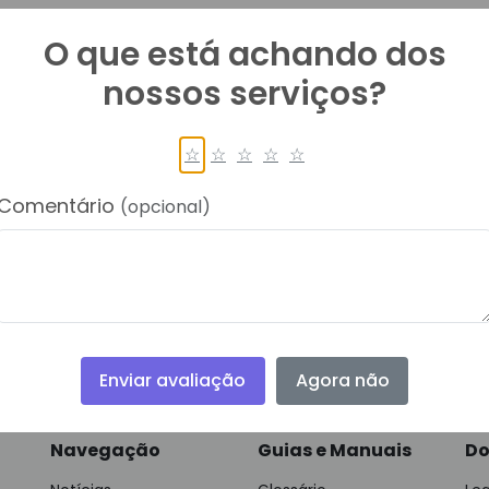
O que está achando dos
nossos serviços?
☆
☆
☆
☆
☆
Comentário
(opcional)
alquíria Candeias
retária de Assistência Social
Enviar avaliação
Agora não
Navegação
Guias e Manuais
Do