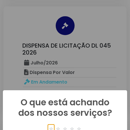
DISPENSA DE LICITAÇÃO DL 045
2026
Julho/2026
Dispensa Por Valor
Em Andamento
Detalhes
O que está achando
dos nossos serviços?
☆
☆
☆
☆
☆